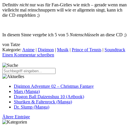
Definitiv
nicht
nur was für Fan-Girlies wie mich – gerade wenn man
vielleicht mal reinschnuppern will wie er allgemein singt, kann ich
die CD empfehlen ;)
In diesem Sinne vergebe ich
5
von 5
Notenschlüsseln
an diese CD ;)
von
Tatze
Kategorie:
Anime
|
Digimon
|
Musik
|
Prince of Tennis
|
Soundtrack
Einen Kommentar schreiben
Digimon Adventure 02 – Christmas Fantasy
Mars (Manga)
Dragon Ball Daizenshuu 10 (Artbook)
Shuriken & Faltenrock (Manga)
Dr. Slump (Manga)
Ältere Einträge