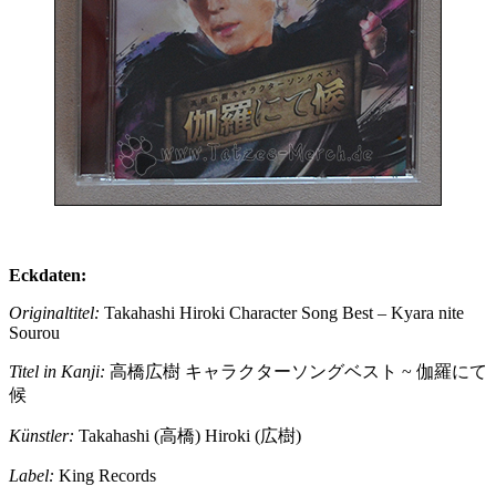
Eckdaten:
Originaltitel:
Takahashi Hiroki Character Song Best – Kyara nite
Sourou
Titel in Kanji:
高橋広樹 キャラクターソングベスト ~ 伽羅にて
候
Künstler:
Takahashi (高橋) Hiroki (広樹)
Label:
King Records