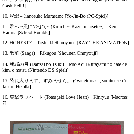
Gash Bell!!]
10. Wolf – Jinnosuke Murasame [Yo-Jin-Bo (PC-Spiel)]
11. 君へ ~風にのせて~ (Kimi he~ Kaze ni nosete~) – Kenji
Harima [School Rumble]
12. HONESTY – Toshiaki Shinoyama [RAY THE ANIMATION]
13. 散華 (Sanga) – Rikugou [Shounen Onmyouji]
14. 断罪の月 (Danzai no Tsuki) – Mio Aoi [Kurayami no hate de
kimi o matsu (Nintendo DS-Spiel)]
15. 恐れ入ります、すみません。 (Osoreirimasu, sumimasen.) –
Japan [Hetalia]
16. 突撃ラブハート (Totsugeki Love Heart) – Kinryuu [Macross
7]